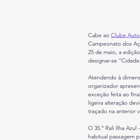
Cabe ao 
Clube Auto
Campeonato dos Açore
25 de maio, a ediçã
designar-se “Cidade 
Atendendo à dimensão
organizador apresen
exceção feita ao fin
ligeira alteração dev
traçado na anterior 
O 35.º Rali Ilha Azul
habitual passagem pe