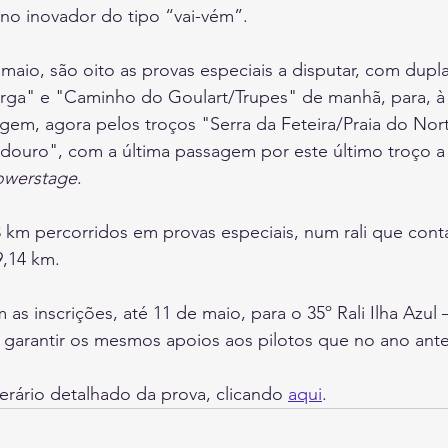
no inovador do tipo “vai-vém”.
maio, são oito as provas especiais a disputar, com dup
rga" e "Caminho do Goulart/Trupes" de manhã, para, à t
gem, agora pelos troços "Serra da Feteira/Praia do Nor
douro", com a última passagem por este último troço a
owerstage
.
3 km percorridos em provas especiais, num rali que con
9,14 km.
as inscrições, até 11 de maio, para o 35º Rali Ilha Azul 
garantir os mesmos apoios aos pilotos que no ano anter
nerário detalhado da prova, clicando 
aqui
.