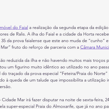
móvel do Faial
 a realização da segunda etapa da edição
s de Ralis. A ilha do Faial e a cidade da Horta recebe
o 35 da prova faialense que este ano muda de “cunho” e
Mar” fruto do reforço de parceria com a 
Câmara Munici
 reduzida da ilha e não havendo muitos mais troços para
tou um figurino muito idêntico ao utilizado no ano pas
al do traçado da prova especial “Feteira/Praia do Norte”
ido à queda de um talude que impossibilita a utilização i
versão.
 – Cidade Mar irá fazer disputar na noite de sexta-feira, 2
la super-especial Praia do Almoxarife, que já no ano p