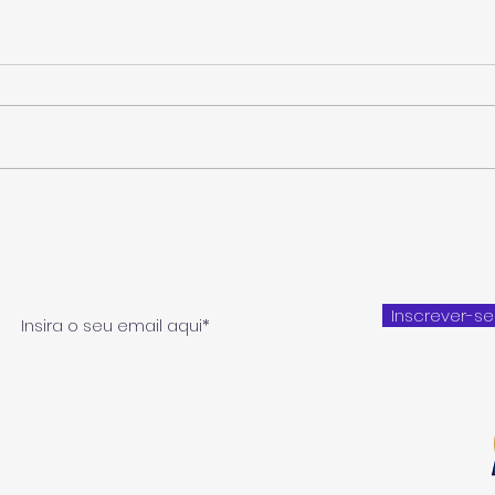
Luís Miguel Rego vence no
Num r
Pico e é o novo campeão dos
Rego
Açores de ralis
vez 
Subscreva a nossa newsletter
Inscrever-se