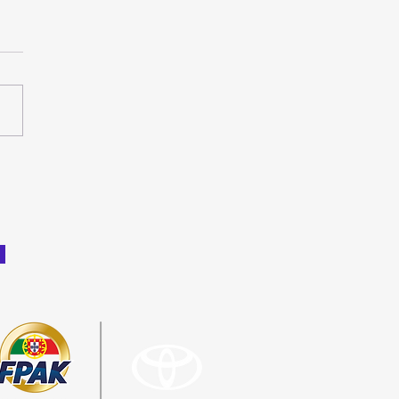
ali difícil, Luís M.
 e Rafael Botelho cada
mais líderes