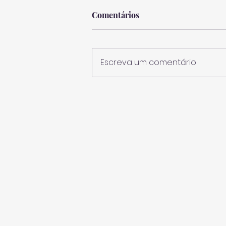
Comentários
Escreva um comentário
Azores Rallye encerra
temporada desportiva nos
Açores