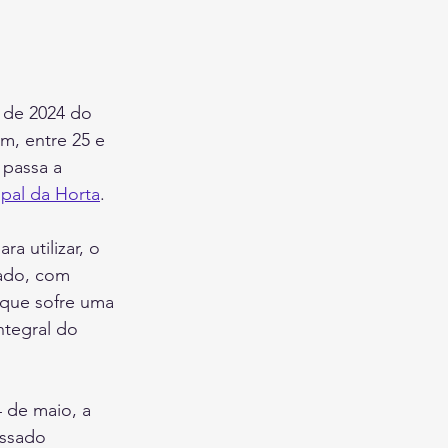
 de 2024 do 
m, entre 25 e 
 passa a 
pal da Horta
.
 utilizar, o 
sado, com 
 que sofre uma 
ntegral do 
4 de maio, a 
assado 