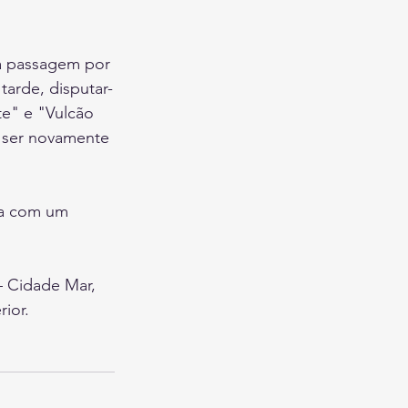
la passagem por 
arde, disputar-
te" e "Vulcão 
 ser novamente 
ta com um 
– Cidade Mar, 
ior.