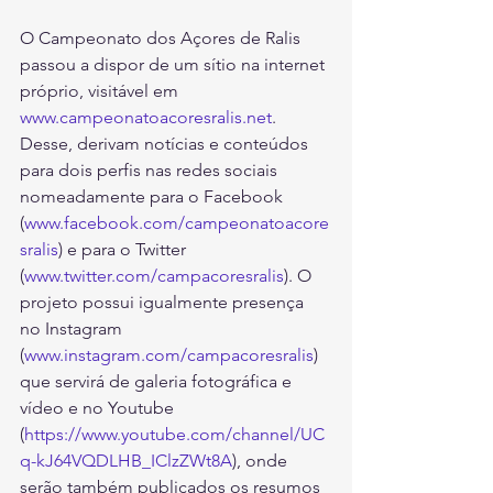
O Campeonato dos Açores de Ralis 
passou a dispor de um sítio na internet 
próprio, visitável em 
www.campeonatoacoresralis.net
. 
Desse, derivam notícias e conteúdos 
para dois perfis nas redes sociais 
nomeadamente para o Facebook 
(
www.facebook.com/campeonatoacore
sralis
) e para o Twitter 
(
www.twitter.com/campacoresralis
). O 
projeto possui igualmente presença 
no Instagram 
(
www.instagram.com/campacoresralis
) 
que servirá de galeria fotográfica e 
vídeo e no Youtube 
(
https://www.youtube.com/channel/UC
q-kJ64VQDLHB_IClzZWt8A
), onde 
serão também publicados os resumos 