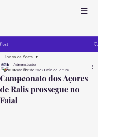
Post
Todos os Posts
Administrador
Todos os Posts
17 de abr. de 2023
1 min de leitura
Campeonato dos Açores
Atualidade
de Ralis prossegue no
Faial