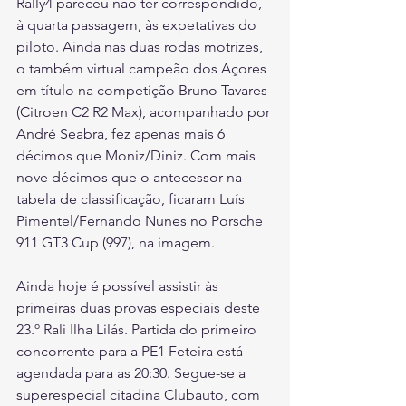
Rally4 pareceu não ter correspondido, 
à quarta passagem, às expetativas do 
piloto. Ainda nas duas rodas motrizes, 
o também virtual campeão dos Açores 
em título na competição Bruno Tavares 
(Citroen C2 R2 Max), acompanhado por 
André Seabra, fez apenas mais 6 
décimos que Moniz/Diniz. Com mais 
nove décimos que o antecessor na 
tabela de classificação, ficaram Luís 
Pimentel/Fernando Nunes no Porsche 
911 GT3 Cup (997), na imagem.
Ainda hoje é possível assistir às 
primeiras duas provas especiais deste 
23.º Rali Ilha Lilás. Partida do primeiro 
concorrente para a PE1 Feteira está 
agendada para as 20:30. Segue-se a 
superespecial citadina Clubauto, com 