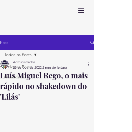
Post
Todos os Posts
Administrador
Todos os Posts
28 de out. de 2022
2 min de leitura
Luís Miguel Rego, o mais
Atualidade
rápido no shakedown do
'Lilás'