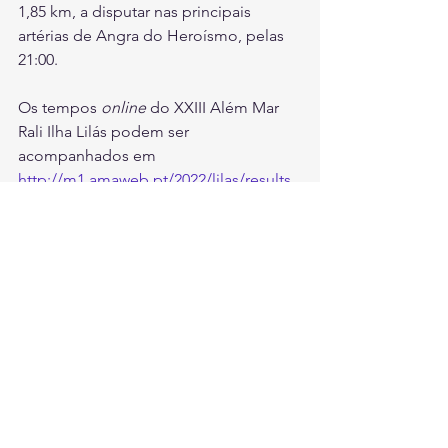
1,85 km, a disputar nas principais 
artérias de Angra do Heroísmo, pelas 
21:00.
Os tempos 
online
 do XXIII Além Mar 
Rali Ilha Lilás podem ser 
acompanhados em 
http://m1.amaweb.pt/2022/lilas/results
Ver tudo
Posts recentes