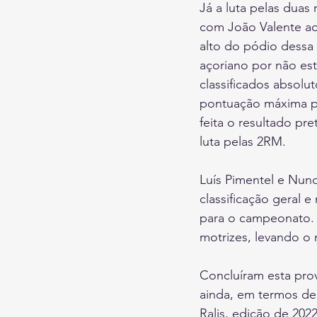
Já a luta pelas duas 
com João Valente ao
alto do pódio dess
açoriano por não es
classificados absolu
pontuação máxima pa
feita o resultado pr
luta pelas 2RM.
Luís Pimentel e Nun
classificação geral 
para o campeonato. 
motrizes, levando o 
Concluíram esta prov
ainda, em termos de
Ralis, edição de 202