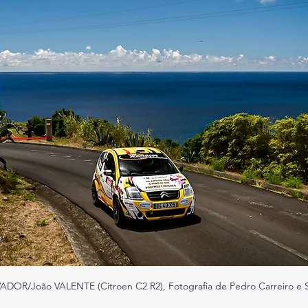
DOR/João VALENTE (Citroen C2 R2), Fotografia de Pedro Carreiro e S