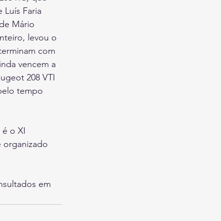
Luís Faria 
 de Mário 
teiro, levou o 
e terminam com 
ainda vencem a 
ugeot 208 VTI 
 pelo tempo 
é o XI 
é organizado 
nsultados em 