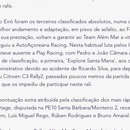
ralis.
Eiró foram os terceiros classificados absolutos, numa c
hor andamento e adaptação, em pisos de asfalto, ao Fo
sua prestação, voltam a garantir ao Team Além Mar a vit
eguiu a AutoAçoreana Racing. Nesta habitual luta pelos 
steve ausente a Play Racing, com Pedro e João Câmara 
e classificação, a primeira, ‘Explore Santa Maria’, aos q
nistrativo devido ao acidente de Ricardo Silva, para de
u Citroen C3 Rally2, passados poucos metros da partida
 que os impediu de participar neste rali.
ntuação extra atribuída pela classificação dos mais ráp
tage, disputada na PE10 Santa Bárbara/Monteiro 2, re
dem, Luís Miguel Rego, Rúben Rodrigues e Bruno Amaral.