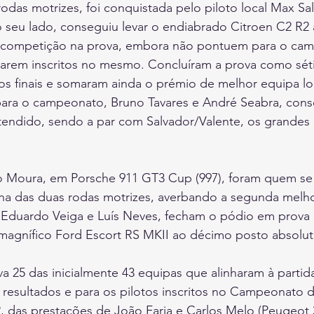
rodas motrizes, foi conquistada pelo piloto local Max Sa
 seu lado, conseguiu levar o endiabrado Citroen C2 R2 
a competição na prova, embora não pontuem para o ca
tarem inscritos no mesmo. Concluíram a prova como sét
tos finais e somaram ainda o prémio de melhor equipa lo
ra o campeonato, Bruno Tavares e André Seabra, cons
etendido, sendo a par com Salvador/Valente, os grandes
o Moura, em Porsche 911 GT3 Cup (997), foram quem se 
e na das duas rodas motrizes, averbando a segunda melh
Eduardo Veiga e Luís Neves, fecham o pódio em prova 
magnífico Ford Escort RS MKII ao décimo posto absoluto
a 25 das inicialmente 43 equipas que alinharam à partid
 resultados e para os pilotos inscritos no Campeonato 
2, das prestações de João Faria e Carlos Melo (Peugeot