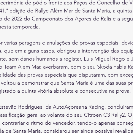
 cerimónia de pódio frente aos Paços do Concelho de Vi
41.ª edição do Rallye Além Mar de Santa Maria, a quinta
vo de 2022 do Campeonato dos Açores de Ralis e a segu
 nesta temporada.
 várias paragens e anulações de provas especiais, devi
, que em alguns casos, obrigou à intervenção das equi
nte, sem danos humanos a registar, Luís Miguel Rego e 
do Team Além Mar, averbaram, com o seu Skoda Fabia Ral
lidade das provas especiais que disputaram, com exce
 voltou a demonstrar que Santa Maria é uma das suas pr
istado a quinta vitória absoluta e consecutiva na prova.
stevão Rodrigues, da AutoAçoreana Racing, concluíram
ssificação geral ao volante do seu Citroen C3 Rally2. O 
a contrariar o ritmo do vencedor, tendo-o apenas conse
da de Santa Maria, considerou ser ainda possível revalidar