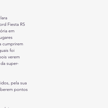
lara 
rd Fiesta R5 
ória em 
lugares 
a cumprirem 
uais foi 
pois verem 
 da super-
idos, pela sua 
ceberem pontos 
 