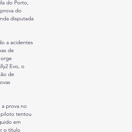
la do Porto, 
 prova do 
nda disputada 
do a acidentes 
pas de 
Jorge 
ly2 Evo, o 
ção de 
ovas 
 a prova no 
piloto tentou 
guido em 
 o título 