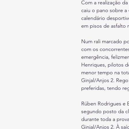
Com a realização da
caiu o pano sobre a 
calendário desporti
em pisos de asfalto
Num rali marcado por
com os concorrentes
emergência, felizme
Henriques, pilotos 
menor tempo na tota
Ginjal/Anjos 2. Rego
preferidas, tendo reg
Rúben Rodrigues e E
segundo posto da cla
durante toda a prov
Ginjal/Anjos 2. À saí