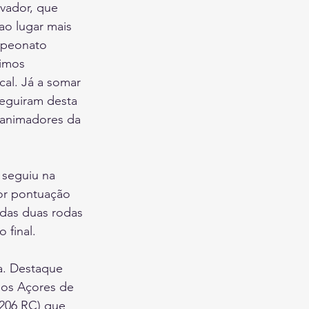
lvador, que 
ao lugar mais 
mpeonato 
imos 
cal. Já a somar 
eguiram desta 
 animadores da 
seguiu na 
or pontuação 
das duas rodas 
 final.
a. Destaque 
dos Açores de 
 206 RC) que 