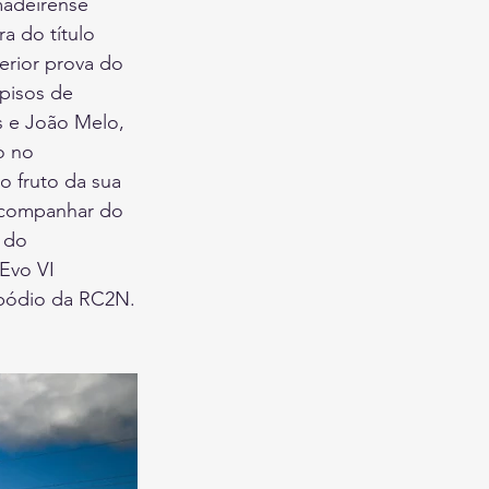
madeirense 
a do título 
erior prova do 
pisos de 
s e João Melo, 
o no 
o fruto da sua 
 acompanhar do 
 do 
Evo VI 
 pódio da RC2N.