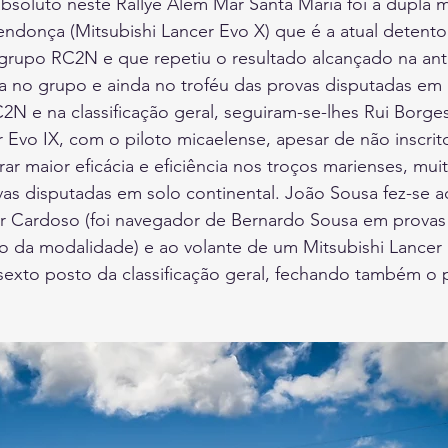
absoluto neste Rallye Além Mar Santa Maria foi a dupla 
endonça (Mitsubishi Lancer Evo X) que é a atual detentor
 grupo RC2N e que repetiu o resultado alcançado na ant
a no grupo e ainda no troféu das provas disputadas em 
2N e na classificação geral, seguiram-se-lhes Rui Borge
 Evo IX, com o piloto micaelense, apesar de não inscrit
r maior eficácia e eficiência nos troços marienses, muit
vas disputadas em solo continental. João Sousa fez-se
r Cardoso (foi navegador de Bernardo Sousa em provas
 da modalidade) e ao volante de um Mitsubishi Lancer 
 sexto posto da classificação geral, fechando também o