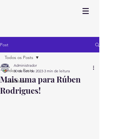
Post
Todos os Posts
Administrador
Todos os Posts
30 de set. de 2023
3 min de leitura
Mais uma para Rúben
Atualidade
Rodrigues!