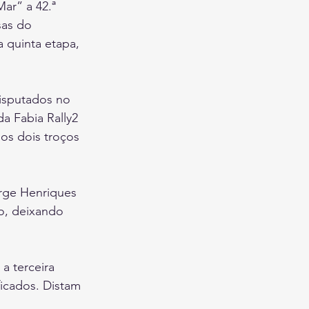
ar” a 42.ª 
sas do 
 quinta etapa, 
isputados no 
a Fabia Rally2 
os dois troços 
orge Henriques 
o, deixando 
a terceira 
ficados. Distam 