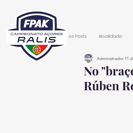
Todos os Posts
Atualidade
Administrador
11 d
No "braço
Rúben Ro