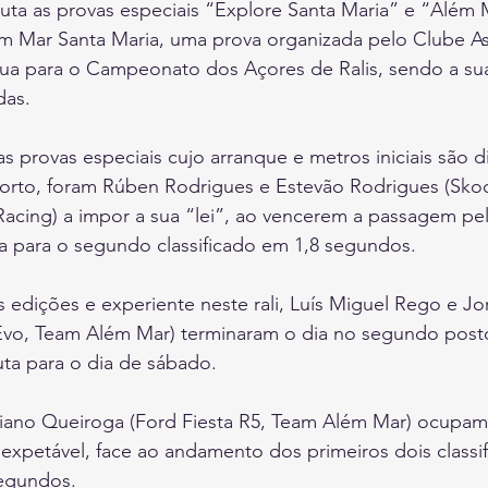
ta as provas especiais “Explore Santa Maria” e “Além M
ém Mar Santa Maria, uma prova organizada pelo Clube A
tua para o Campeonato dos Açores de Ralis, sendo a sua
das.
provas especiais cujo arranque e metros iniciais são d
Porto, foram Rúben Rodrigues e Estevão Rodrigues (Skod
acing) a impor a sua “lei”, ao vencerem a passagem pel
ça para o segundo classificado em 1,8 segundos.
 edições e experiente neste rali, Luís Miguel Rego e J
 Evo, Team Além Mar) terminaram o dia no segundo post
uta para o dia de sábado.
tiano Queiroga (Ford Fiesta R5, Team Além Mar) ocupam 
 expetável, face ao andamento dos primeiros dois classi
segundos.