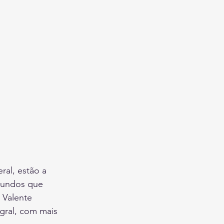
ral, estão a 
gundos que 
 Valente 
egral, com mais 