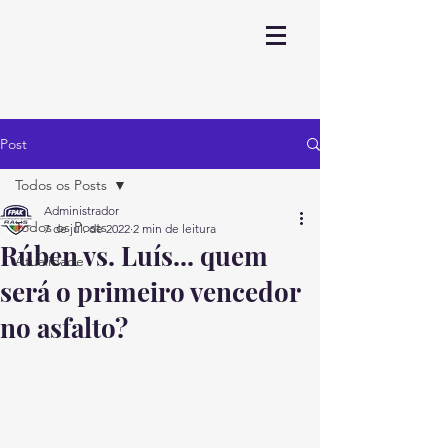
Post
Todos os Posts
Administrador
Todos os Posts
7 de jul. de 2022
2 min de leitura
Rúben vs. Luís... quem
Atualidade
será o primeiro vencedor
no asfalto?