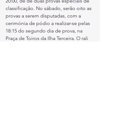
20:00, de de duas provas especiais de 
classificação. No sábado, serão oito as 
provas a serem disputadas, com a 
cerimónia de pódio a realizar-se pelas 
18:15 do segundo dia de prova, na 
Praça de Toiros da Ilha Terceira. O rali 
terá transmissão em direto pelas redes 
sociais da Lajes TV 
(
www.facebook.com/LajesTV
) sendo 
que toda as informações poderão ser 
obtidas através dos perfis nas redes 
sociais do Campeonato dos Açores de 
Ralis.