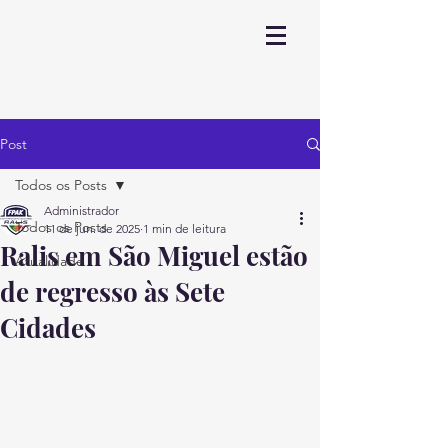
Post
Todos os Posts
Administrador
Todos os Posts
11 de jun. de 2025
1 min de leitura
Ralis em São Miguel estão
Atualidade
de regresso às Sete
Cidades