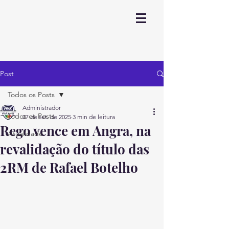
Post
Todos os Posts
Administrador
Todos os Posts
27 de set. de 2025
3 min de leitura
Rego vence em Angra, na
Atualidade
revalidação do título das
2RM de Rafael Botelho