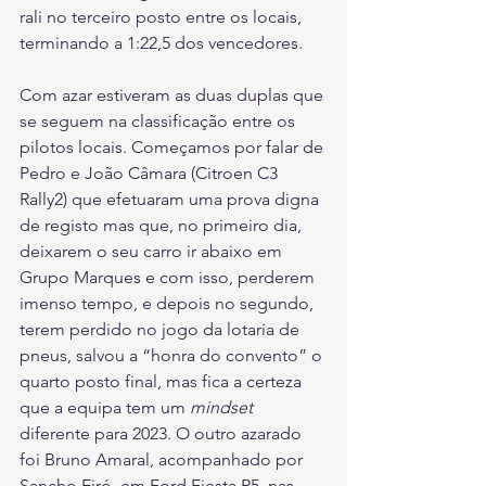
rali no terceiro posto entre os locais, 
terminando a 1:22,5 dos vencedores. 
Com azar estiveram as duas duplas que 
se seguem na classificação entre os 
pilotos locais. Começamos por falar de 
Pedro e João Câmara (Citroen C3 
Rally2) que efetuaram uma prova digna 
de registo mas que, no primeiro dia, 
deixarem o seu carro ir abaixo em 
Grupo Marques e com isso, perderem 
imenso tempo, e depois no segundo, 
terem perdido no jogo da lotaria de 
pneus, salvou a “honra do convento” o 
quarto posto final, mas fica a certeza 
que a equipa tem um 
mindset
diferente para 2023. O outro azarado 
foi Bruno Amaral, acompanhado por 
Sancho Eiró, em Ford Fiesta R5, nas 