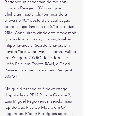
Bettencourt estrearam da melhor 
forma o Peugeot 206 com que 
alinharam neste rali, terminando a 
prova no 10.º posto da classificação 
entre os açorianos, e no 5.º posto das 
2RM. Concluiram ainda esta prova mais 
quatro formações açorianas, a saber 
Filipe Tavares e Ricardo Chaves, em 
Toyota Yaris, João Faria e Tomás Vultão, 
em Peugeot 206 RC, João Torres e 
João Reis, em Toyota RAV4, e David 
Paiva e Emanuel Cabral, em Peugeot 
306 GTI.
No que diz respeito à powerstage 
disputada na PE12 Ribeira Grande 2, 
Luís Miguel Rego vence, sendo mais 
rápido que Ricardo Moura em 0,4 
segundos. Rúben Rodrigues sobe ao 