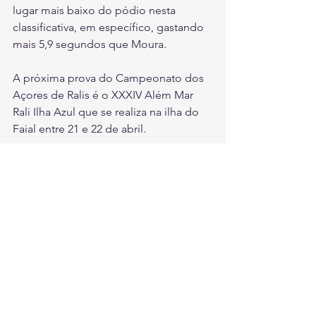
lugar mais baixo do pódio nesta 
classificativa, em específico, gastando 
mais 5,9 segundos que Moura.
A próxima prova do Campeonato dos 
Açores de Ralis é o XXXIV Além Mar 
Rali Ilha Azul que se realiza na ilha do 
Faial entre 21 e 22 de abril.
CLASSIFICAÇÃO FINAL 57TH AZORES 
RALLYE (C.A.R.)
1          R. MOURA/A. Costa               
1:19:37.8                                
2          L. M. REGO/J. Henriques        
+37.3
3          R. RODRIGUES/E. Rodrigues  
+1:22.5
4          P. CÂMARA/J. Câmara           
+2:00.9