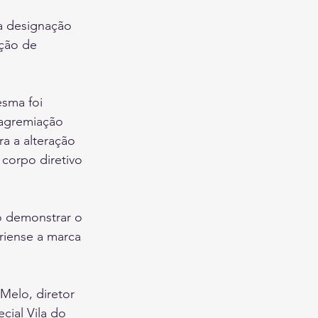
 a designação 
cção de 
sma foi 
 agremiação 
a a alteração 
corpo diretivo 
o demonstrar o 
riense a marca 
Melo, diretor 
ial Vila do 