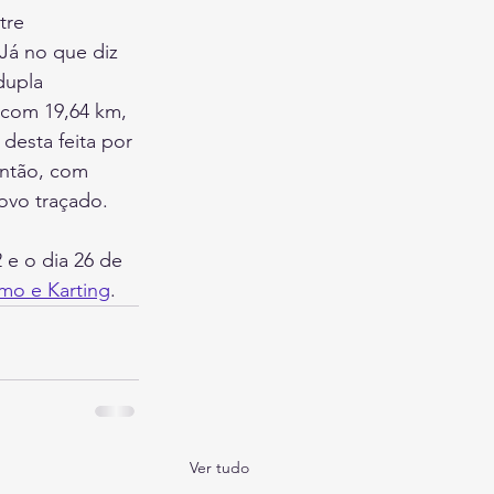
tre 
Já no que diz 
dupla 
 com 19,64 km, 
desta feita por 
então, com 
ovo traçado.
 e o dia 26 de 
mo e Karting
.
Ver tudo