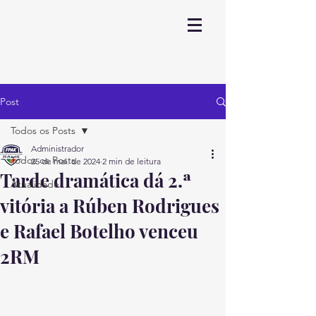
Post
Todos os Posts
Administrador
Todos os Posts
25 de mai. de 2024
2 min de leitura
Tarde dramática dá 2.ª
Atualidade
vitória a Rúben Rodrigues
e Rafael Botelho venceu
2RM