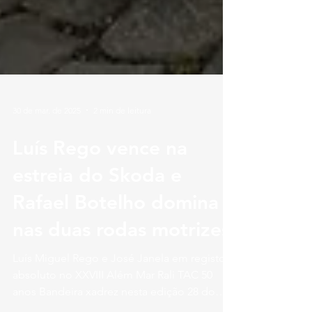
30 de mar. de 2025
2 min de leitura
Luís Rego vence na
estreia do Skoda e
Rafael Botelho domina
nas duas rodas motrizes
Luís Miguel Rego e José Janela em registo
absoluto no XXVIII Além Mar Rali TAC 50