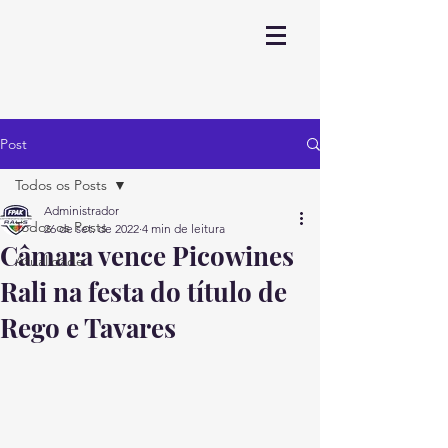
Post
Todos os Posts
Administrador
Todos os Posts
26 de set. de 2022
4 min de leitura
Câmara vence Picowines
Atualidade
Rali na festa do título de
Rego e Tavares