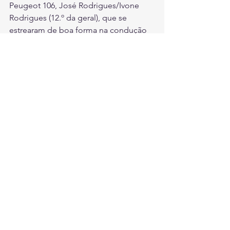
Peugeot 106, José Rodrigues/Ivone 
Rodrigues (12.º da geral), que se 
estrearam de boa forma na condução 
do Peugeot 208 R2 mantido e assistido 
pela Rego Jr Competições, Ricardo 
Silva/Rui Valadão (13.º da geral), que 
depois do acidente em Santa Maria 
recorreram a um emprestado Citroen 
Saxo para poderem alinhar no Pico e 
somar pontos para o campeonato, Luís 
Pimentel/Fernando Nunes (14.º da 
geral) que viram a chuva limitar a 
utilização dos muitos cavalos 
disponíveis no Porsche 911 GT3 Cup, 
Francisco Costa/Luís Faria (15.º da 
geral) em Peugeot 206 RC, Mário 
Jorge/Camila Jorge (18.º da geral) que 
com o pequeno Hyundai Getz 1.5D 
venceram entre os diesel, Hélder 