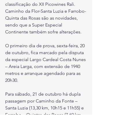
classificação do XII Picowines Rali. 
Caminho da Flor-Santa Luzia e Farrobo-
Quinta das Rosas são as novidades, 
sendo que a Super Especial 
Continente também sofre alterações.
O primeiro dia de prova, sexta-feira, 20 
de outubro, fica marcado pela disputa 
da especial Largo Cardeal Costa Nunes 
– Areia Larga, com extensão de 1940 
metros e arranque agendado para as 
20h30. 
Para sábado, 21 de outubro há dupla 
passagem por Caminho da Fonte – 
Santa Luzia (13,30 km, 10h15 e 11h55) e 
Farrobo – Quintas das Rosas (7,69 km, 
10h50 e 12h30) a percorrer durante a 
manhã. À tarde, nova ronda dupla por 