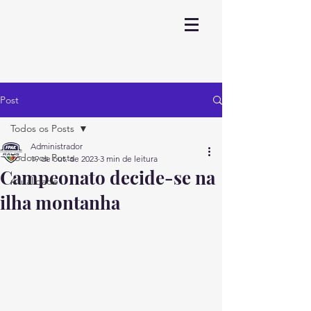
Post
Todos os Posts
Administrador
Todos os Posts
19 de out. de 2023
3 min de leitura
Campeonato decide-se na
Atualidade
ilha montanha