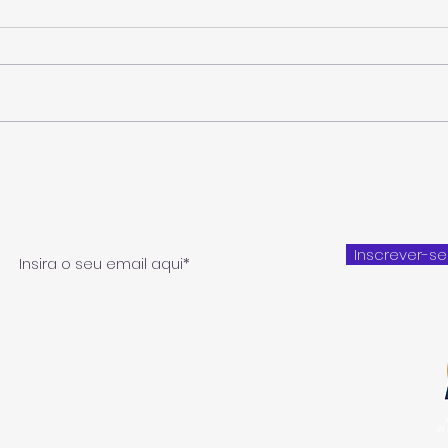
Luís Miguel Rego vence no
Num r
Pico e é o novo campeão dos
Rego
Açores de ralis
vez 
Subscreva a nossa newsletter
Inscrever-se