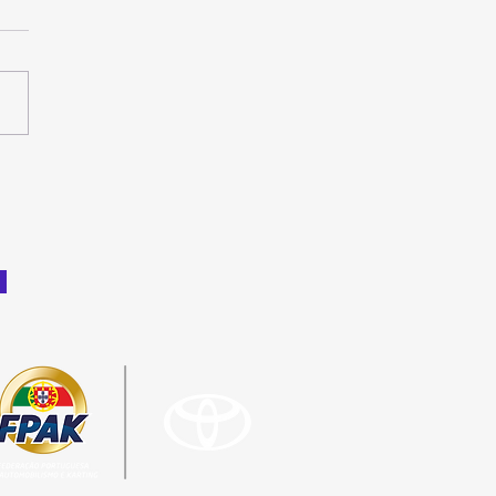
ali difícil, Luís M.
 e Rafael Botelho cada
mais líderes