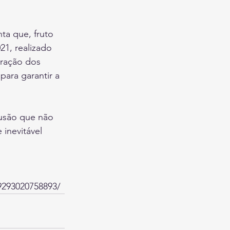
ta que, fruto 
1, realizado 
ração dos 
ara garantir a 
lusão que não 
inevitável 
9293020758893/