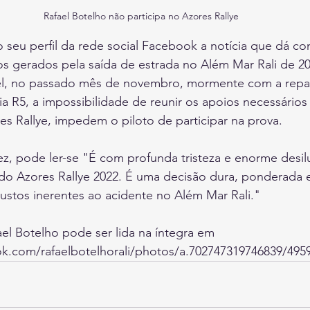
Rafael Botelho não participa no Azores Rallye
 seu perfil da rede social Facebook a notícia que dá con
 gerados pela saída de estrada no Além Mar Rali de 202
el, no passado mês de novembro, mormente com a repa
 R5, a impossibilidade de reunir os apoios necessários p
es Rallye, impedem o piloto de participar na prova.
ez, pode ler-se "É com profunda tristeza e enorme desi
do Azores Rallye 2022. É uma decisão dura, ponderada e 
ustos inerentes ao acidente no Além Mar Rali."
el Botelho pode ser lida na íntegra em 
k.com/rafaelbotelhorali/photos/a.702747319746839/495