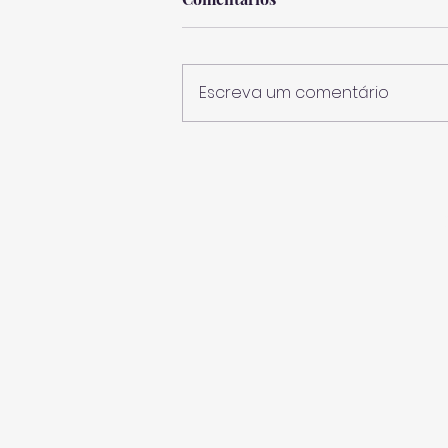
Escreva um comentário
Azores Rallye encerra
temporada desportiva nos
Açores